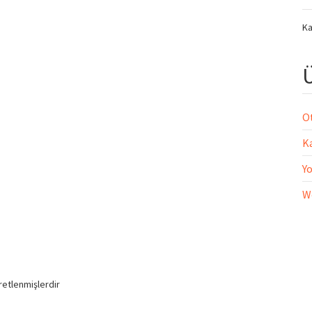
Ka
Ü
O
Ka
Yo
W
aretlenmişlerdir