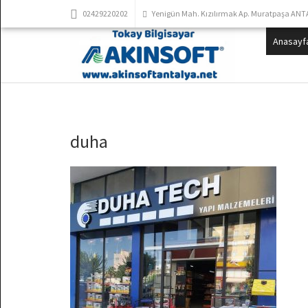
02429220202
Yenigün Mah. Kızılırmak Ap. Muratpaşa ANT
Anasayf
duha