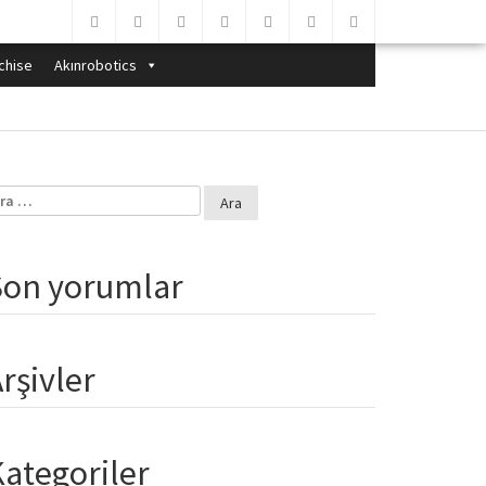
chise
Akınrobotics
ama:
Son yorumlar
rşivler
ategoriler