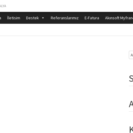
ALYA
a
İletisim
Destek
Referanslarımız
E-Fatura
Akınsoft Myfran
Ar
A
K